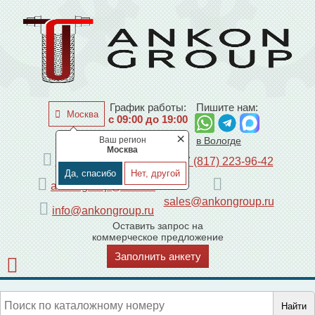
График работы:
Пишите нам:
Москва
с 09:00 до 19:00
×
Ваш регион
по Москве
в Вологде
Москва
+7 (495) 225-44-08
+7 (817) 223-96-42
Да, спасибо
Нет, другой
ankongroup@mail.ru
sales@ankongroup.ru
info@ankongroup.ru
Оставить запрос на
коммерческое предложение
Заполнить анкету
Найти