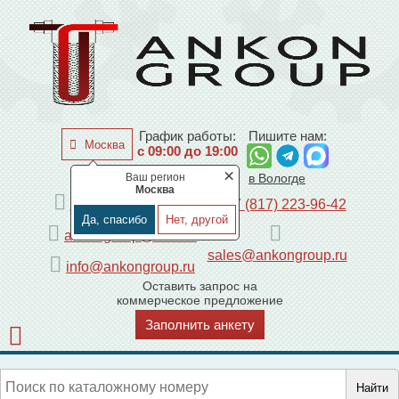
График работы:
Пишите нам:
Москва
с 09:00 до 19:00
×
Ваш регион
по Москве
в Вологде
Москва
+7 (495) 225-44-08
+7 (817) 223-96-42
Да, спасибо
Нет, другой
ankongroup@mail.ru
sales@ankongroup.ru
info@ankongroup.ru
Оставить запрос на
коммерческое предложение
Заполнить анкету
Найти