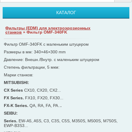
КАТАЛОГ
Фильтры (ЕDM) для электроэрозионных
станков
» Фильтр OMF-340FK
Фильтр OMF-340FK с маленьким штуцером
Размеры в мм: 340×46×300 mm
Давление: Внешн./Внутр. с маленьким штуцером
Степень фильтрации, 5 мкм:
Марки станков:
MITSUBISHI:
CX Series
CX10, CX20, CX2...
FX Series.
FX10, FX20, FX30...
FX-K Series.
QA, RA, FA, PA..
.
SEIBU:
Series.
EW-A5, A5S, C3, C3S, C5S, M350S, M500S, M750S,
EWP-B3S3...