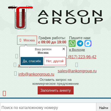
График работы:
Пишите нам:
Москва
с 09:00 до 19:00
×
Ваш регион
по Москве
в Вологде
Москва
+7 (495) 225-44-08
+7 (817) 223-96-42
Да, спасибо
Нет, другой
ankongroup@mail.ru
sales@ankongroup.ru
info@ankongroup.ru
Оставить запрос на
коммерческое предложение
Заполнить анкету
Найти