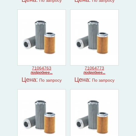
По запросу
По запросу
71064763
71064773
подробнее...
подробнее...
Цена:
Цена:
По запросу
По запросу