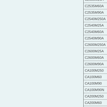
C2535M60A
C2535M90A
C2540M250A
C2540M25A
C2540M60A
C2540M90A
C2600M250A
C2600M25A
C2600M60A
C2600M90A
CA100M250
CA100M60
CA100M90
CA100M90N
CA200M250
CA200M60