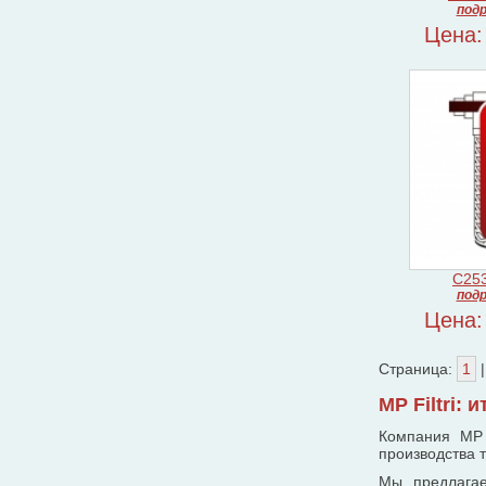
подр
Цена:
C25
подр
Цена:
Страница:
1
|
MP Filtri:
Компания MP 
производства 
Мы предлага