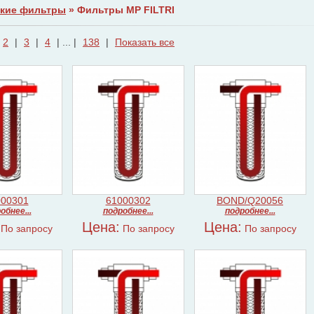
кие фильтры
» Фильтры MP FILTRI
2
|
3
|
4
| ... |
138
|
Показать все
000301
61000302
BOND/Q20056
обнее...
подробнее...
подробнее...
Цена:
Цена:
По запросу
По запросу
По запросу