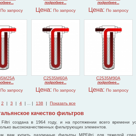
обнее...
подробнее...
подробнее...
Цена:
Цена:
По запросу
По запросу
По запросу
35M25A
C2535M60A
C2535M90A
обнее...
подробнее...
подробнее...
Цена:
Цена:
По запросу
По запросу
По запросу
2
|
3
|
4
| ... |
138
|
Показать все
 итальянское качество фильтров
Filtri создана в 1964 году, и на протяжении всего времени 
только высококачественных фильтрующих элементов.
ем вам купить различные фильтры
MP
Filtri
для тяжелой спецт