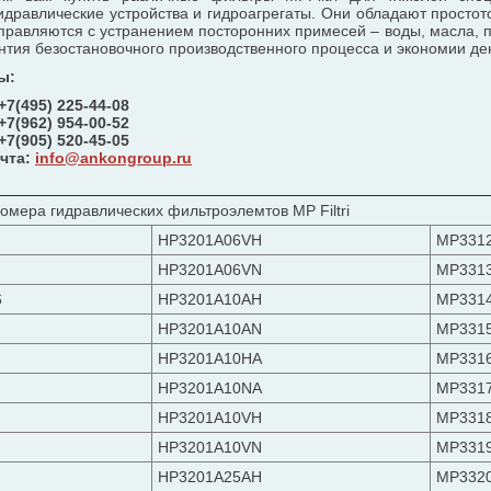
идравлические устройства и гидроагрегаты. Они обладают простот
правляются с устранением посторонних примесей – воды, масла,
арантия безостановочного производственного процесса и экономии д
ы:
 +7(495) 225-44-08
 +7(962) 954-00-52
 +7(905) 520-45-05
чта:
info@ankongroup.ru
омера гидравлических фильтроэлемтов MP Filtri
HP3201A06VH
MP331
HP3201A06VN
MP331
6
HP3201A10AH
MP331
HP3201A10AN
MP331
HP3201A10HA
MP331
HP3201A10NA
MP331
HP3201A10VH
MP331
HP3201A10VN
MP331
HP3201A25AH
MP332