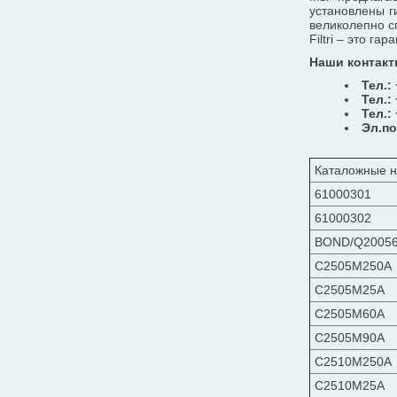
установлены г
великолепно с
Filtri – это г
Наши контакт
Тел.:
Тел.:
Тел.:
Эл.по
Каталожные н
61000301
61000302
BOND/Q2005
C2505M250A
C2505M25A
C2505M60A
C2505M90A
C2510M250A
C2510M25A