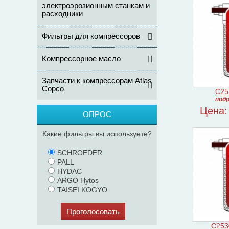
электроэрозионным станкам и
расходники
Фильтры для компрессоров
Компрессорное масло
Запчасти к компрессорам Atlas
Copco
C25
подр
Цена:
ОПРОС
Какие фильтры вы используете?
SCHROEDER
PALL
HYDAC
ARGO Hytos
TAISEI KOGYO
Проголосовать
C253