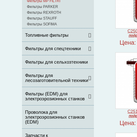
Фильтры MP FILTRI
Фильтры PARKER
Фильтры REXROTH
Фильтры STAUFF
Фильтры SOFIMA
C25
Топливные фильтры
подр
Цена:
Фильтры для спецтехники
Фильтры для сельхозтехники
Фильтры для
лесозаготовительной техники
Фильтры (ЕDM) для
электроэрозионных станков
C25
Проволока для
подр
электроэрозионных станков
(EDM)
Цена:
Запчасти к