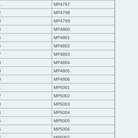
1
MP4797
2
MP4798
3
MP4799
4
MP4800
5
MP4801
6
MP4802
7
MP4803
8
MP4804
9
MP4805
0
MP4806
1
MP5001
2
MP5002
3
MP5003
4
MP5004
5
MP5005
6
MP5006
7
MP5007