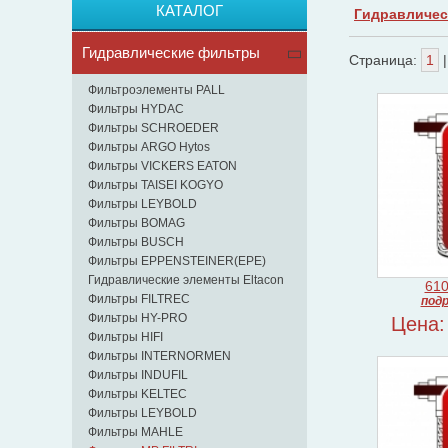
КАТАЛОГ
Гидравличес
Гидравлические фильтры
Страница:
1
|
Фильтроэлементы PALL
Фильтры HYDAC
Фильтры SCHROEDER
Фильтры ARGO Hytos
Фильтры VICKERS EATON
Фильтры TAISEI KOGYO
Фильтры LEYBOLD
Фильтры BOMAG
Фильтры BUSCH
Фильтры EPPENSTEINER(EPE)
Гидравлические элементы Eltacon
61
Фильтры FILTREC
подр
Фильтры HY-PRO
Цена:
Фильтры HIFI
Фильтры INTERNORMEN
Фильтры INDUFIL
Фильтры KELTEC
Фильтры LEYBOLD
Фильтры MAHLE