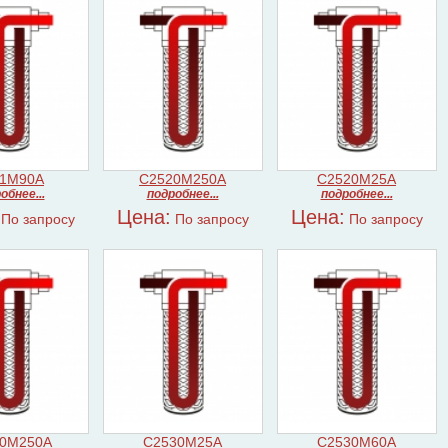
1M90A
C2520M250A
C2520M25A
обнее...
подробнее...
подробнее...
Цена:
Цена:
По запросу
По запросу
По запросу
0M250A
C2530M25A
C2530M60A