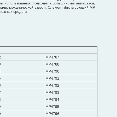
ой использования, подходят к большинству аппаратов,
 пыли, механической взвеси. Элемент фильтрующий MP
енежных средств.
2
MP4787
3
MP4788
4
MP4790
5
MP4791
6
MP4792
7
MP4793
8
MP4794
9
MP4795
0
MP4796