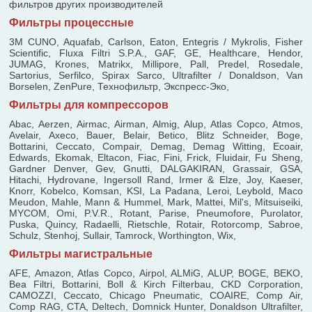
фильтров других производителей
Фильтры процессные
3M CUNO, Aquafab, Carlson, Eaton, Entegris / Mykrolis, Fisher
Scientific, Fluxa Filtri S.P.A., GAF, GE, Healthcare, Hendor,
JUMAG, Krones, Matrikx, Millipore, Pall, Predel, Rosedale,
Sartorius, Serfilco, Spirax Sarco, Ultrafilter / Donaldson, Van
Borselen, ZenPure, Технофильтр, Экспресс-Эко,
Фильтры для компрессоров
Abac, Aerzen, Airmac, Airman, Almig, Alup, Atlas Copco, Atmos,
Avelair, Axeco, Bauer, Belair, Betico, Blitz Schneider, Boge,
Bottarini, Ceccato, Compair, Demag, Demag Witting, Ecoair,
Edwards, Ekomak, Eltacon, Fiac, Fini, Frick, Fluidair, Fu Sheng,
Gardner Denver, Gev, Gnutti, DALGAKIRAN, Grassair, GSA,
Hitachi, Hydrovane, Ingersoll Rand, Irmer & Elze, Joy, Kaeser,
Knorr, Kobelco, Komsan, KSI, La Padana, Leroi, Leybold, Maco
Meudon, Mahle, Mann & Hummel, Mark, Mattei, Mil's, Mitsuiseiki,
MYCOM, Omi, P.V.R., Rotant, Parise, Pneumofore, Purolator,
Puska, Quincy, Radaelli, Rietschle, Rotair, Rotorcomp, Sabroe,
Schulz, Stenhoj, Sullair, Tamrock, Worthington, Wix,
Фильтры магистральные
AFE, Amazon, Atlas Copco, Airpol, ALMiG, ALUP, BOGE, BEKO,
Bea Filtri, Bottarini, Boll & Kirch Filterbau, CKD Corporation,
CAMOZZI, Ceccato, Chicago Pneumatic, COAIRE, Comp Air,
Comp RAG, CTA, Deltech, Domnick Hunter, Donaldson Ultrafilter,