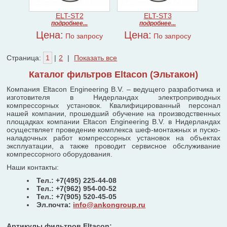
ELT-ST2
ELT-ST3
подробнее...
подробнее...
Цена:
Цена:
По запросу
По запросу
Страница:
1
|
2
|
Показать все
Каталог фильтров Eltacon (Эльтакон)
Компания Eltacon Engineering B.V. – ведущего разработчика и
изготовителя в Нидерландах электроприводных
компрессорных установок. Квалифицированный персонал
нашей компании, прошедший обучение на производственных
площадках компании Eltacon Engineering B.V. в Нидерландах
осуществляет проведение комплекса шеф-монтажных и пуско-
наладочных работ компрессорных установок на объектах
эксплуатации, а также проводит сервисное обслуживание
компрессорного оборудования.
Наши контакты:
Тел.: +7(495) 225-44-08
Тел.: +7(962) 954-00-52
Тел.: +7(905) 520-45-05
Эл.почта:
info@ankongroup.ru
Артикулы фильтров Eltacon: