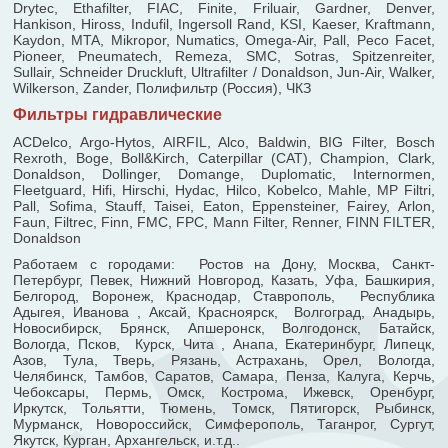
Drytec, Ethafilter, FIAC, Finite, Friluair, Gardner, Denver,
Hankison, Hiross, Indufil, Ingersoll Rand, KSI, Kaeser, Kraftmann,
Kaydon, MTA, Mikropor, Numatics, Omega-Air, Pall, Peco Facet,
Pioneer, Pneumatech, Remeza, SMC, Sotras, Spitzenreiter,
Sullair, Schneider Druckluft, Ultrafilter / Donaldson, Jun-Air, Walker,
Wilkerson, Zander, Полифильтр (Россия), ЧКЗ
Фильтры гидравлические
ACDelco, Argo-Hytos, AIRFIL, Alco, Baldwin, BIG Filter, Bosch
Rexroth, Boge, Boll&Kirch, Caterpillar (CAT), Champion, Clark,
Donaldson, Dollinger, Domange, Duplomatic, Internormen,
Fleetguard, Hifi, Hirschi, Hydac, Hilco, Kobelco, Mahle, MP Filtri,
Pall, Sofima, Stauff, Taisei, Eaton, Eppensteiner, Fairey, Arlon,
Faun, Filtrec, Finn, FMC, FPC, Mann Filter, Renner, FINN FILTER,
Donaldson
Работаем с городами: Ростов на Дону, Москва, Санкт-
Петербург, Певек, Нижний Новгород, Казать, Уфа, Башкирия,
Белгород, Воронеж, Краснодар, Ставрополь, Республика
Адыгея, Иванова , Аксай, Красноярск, Волгоград, Анадырь,
Новосибирск, Брянск, Апшеронск, Волгодонск, Батайск,
Вологда, Псков, Курск, Чита , Анапа, Екатеринбург, Липецк,
Азов, Тула, Тверь, Рязань, Астрахань, Орел, Вологда,
Челябинск, Тамбов, Саратов, Самара, Пенза, Калуга, Керчь,
Чебоксары, Пермь, Омск, Кострома, Ижевск, Оренбург,
Иркутск, Тольятти, Тюмень, Томск, Пятигорск, Рыбинск,
Мурманск, Новороссийск, Симферополь, Таганрог, Сургут,
Якутск, Курган, Архангельск, и.т.д..