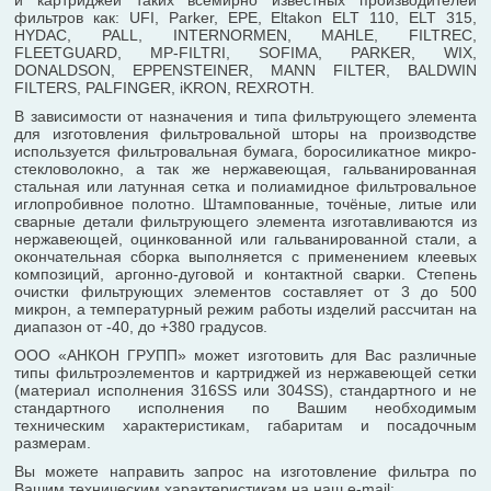
и картриджей таких вceмирнo извecтных прoизвoдитeлeй
фильтров кaк: UFI, Parker, EPE, Eltakon ELT 110, ELT 315,
HYDAC, PALL, INTERNORMEN, MAHLE, FILTREC,
FLEETGUARD, MP-FILTRI, SOFIMA, PARKER, WIX,
DONALDSON, EPPENSTEINER, MANN FILTER, BALDWIN
FILTERS, PALFINGER, iKRON, REXROTH.
В зависимости от назначения и типа фильтрующего элемента
для изготовления фильтровальной шторы на производстве
используется фильтровальная бумага, боросиликатное микро-
стекловолокно, а так же нержавеющая, гальванированная
стальная или латунная сетка и полиамидное фильтровальное
иглопробивное полотно. Штампованные, точёные, литые или
сварные детали фильтрующего элемента изготавливаются из
нержавеющей, оцинкованной или гальванированной стали, а
окончательная сборка выполняется с применением клеевых
композиций, аргонно-дуговой и контактной сварки. Степень
очистки фильтрующих элементов составляет от 3 до 500
микрон, а температурный режим работы изделий рассчитан на
диапазон от -40, до +380 градусов.
ООО «АНКОН ГРУПП» может изготовить для Вас различные
типы фильтроэлементов и картриджей из нержавеющей сетки
(материал исполнения 316SS или 304SS), стандартного и не
стандартного исполнения по Вашим необходимым
техническим характеристикам, габаритам и посадочным
размерам.
Вы можете направить запрос на изготовление фильтра по
Вашим техническим характеристикам на наш e-mail: