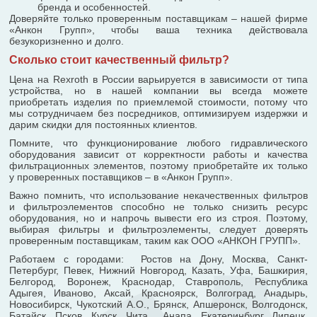
бренда и особенностей.
Доверяйте только проверенным поставщикам – нашей фирме
«Анкон Групп», чтобы ваша техника действовала
безукоризненно и долго.
Сколько стоит качественный фильтр?
Цена на Rexroth в России варьируется в зависимости от типа
устройства, но в нашей компании вы всегда можете
приобретать изделия по приемлемой стоимости, потому что
мы сотрудничаем без посредников, оптимизируем издержки и
дарим скидки для постоянных клиентов.
Помните, что функционирование любого гидравлического
оборудования зависит от корректности работы и качества
фильтрационных элементов, поэтому приобретайте их только
у проверенных поставщиков – в «Анкон Групп».
Важно помнить, что использование некачественных фильтров
и фильтроэлементов способно не только снизить ресурс
оборудования, но и напрочь вывести его из строя. Поэтому,
выбирая фильтры и фильтроэлементы, следует доверять
проверенным поставщикам, таким как ООО «АНКОН ГРУПП».
Работаем с городами: Ростов на Дону, Москва, Санкт-
Петербург, Певек, Нижний Новгород, Казать, Уфа, Башкирия,
Белгород, Воронеж, Краснодар, Ставрополь, Республика
Адыгея, Иваново, Аксай, Красноярск, Волгоград, Анадырь,
Новосибирск, Чукотский А.О., Брянск, Апшеронск, Волгодонск,
Батайск, Псков, Курск, Чита , Анапа, Екатеринбург, Липецк,