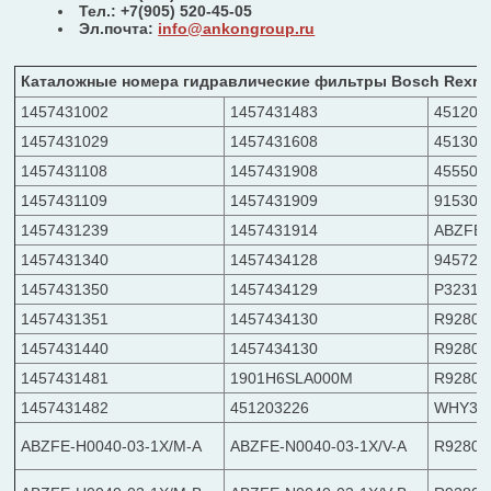
Тел.: +7(905) 520-45-05
Эл.почта:
info@ankongroup.ru
Каталожные номера гидравлические фильтры Bosch Rexro
1457431002
1457431483
451203
1457431029
1457431608
451302
1457431108
1457431908
455500
1457431109
1457431909
91530/
1457431239
1457431914
ABZFE-
1457431340
1457434128
945720
1457431350
1457434129
P3231
1457431351
1457434130
R92801
1457431440
1457434130
R92802
1457431481
1901H6SLA000M
R92803
1457431482
451203226
WHY31
ABZFE-H0040-03-1X/M-A
ABZFE-N0040-03-1X/V-A
R92800