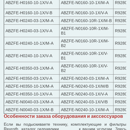
ABZFE-H0160-10-1X/V-A
ABZFE-N0160-10-1X/M-A
R92802
ABZFE-H0160-10-1X/V-B
ABZFE-N0160-10-1X/V-A
R92802
ABZFE-H0240-03-1X/M-A
ABZFE-N0160-10R-1X/M-B
R92802
ABZFE-N0160-10R-1X/M-
ABZFE-H0240-03-1X/V-A
R92802
B1
ABZFE-N0160-10R-1X/M-
ABZFE-H0240-10-1X/M-A
R92802
B2
ABZFE-N0160-10R-1X/V-
ABZFE-H0240-10-1X/V-A
R92802
B1
ABZFE-N0160-10R-1X/V-
ABZFE-H0350-03-1X/M-A
R92802
B2
ABZFE-H0350-03-1X/V-A
ABZFE-N0240-03-1X/M-A
R92802
ABZFE-H0350-10-1X/M-A
ABZFE-N0240-03-1X/M/B
R92802
ABZFE-H0350-10-1X/V-A
ABZFE-N0240-03-1X/V-A
R92802
ABZFE-N0040-03-1X/M-A
ABZFE-N0240-03-1X/V/B
R92802
ABZFE-N0040-03-1X/M-B
ABZFE-N0240-10-1X/M-A
R92802
Особенности заказа оборудования и акссессуаров
Если вы подыскиваете технику, комплектующие и фильтры
Rexroth, каталог гидравлики к вашим услугам. Здесь