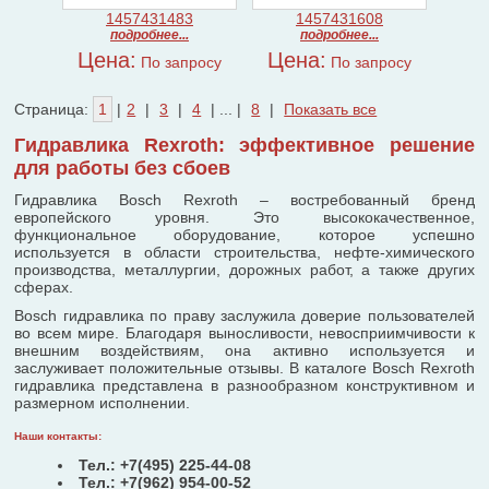
1457431483
1457431608
подробнее...
подробнее...
Цена:
Цена:
По запросу
По запросу
Страница:
1
|
2
|
3
|
4
| ... |
8
|
Показать все
Гидравлика Rexroth: эффективное решение
для работы без сбоев
Гидравлика Bosch Rexroth – востребованный бренд
европейского уровня. Это высококачественное,
функциональное оборудование, которое успешно
используется в области строительства, нефте-химического
производства, металлургии, дорожных работ, а также других
сферах.
Bosch гидравлика по праву заслужила доверие пользователей
во всем мире. Благодаря выносливости, невосприимчивости к
внешним воздействиям, она активно используется и
заслуживает положительные отзывы. В каталоге Bosch Rexroth
гидравлика представлена в разнообразном конструктивном и
размерном исполнении.
Наши контакты:
Тел.: +7(495) 225-44-08
Тел.: +7(962) 954-00-52