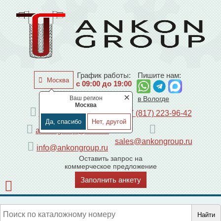
График работы:
Пишите нам:
Москва
с 09:00 до 19:00
×
Ваш регион
по Москве
в Вологде
Москва
+7 (495) 225-44-08
+7 (817) 223-96-42
Да, спасибо
Нет, другой
ankongroup@mail.ru
sales@ankongroup.ru
info@ankongroup.ru
Оставить запрос на
коммерческое предложение
Заполнить анкету
Найти