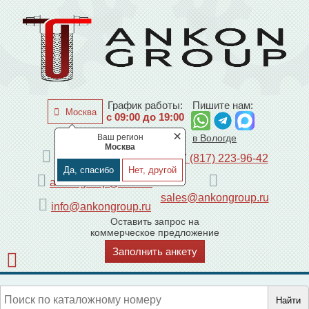
График работы:
Пишите нам:
Москва
с 09:00 до 19:00
×
Ваш регион
по Москве
в Вологде
Москва
+7 (495) 225-44-08
+7 (817) 223-96-42
Да, спасибо
Нет, другой
ankongroup@mail.ru
sales@ankongroup.ru
info@ankongroup.ru
Оставить запрос на
коммерческое предложение
Заполнить анкету
Найти