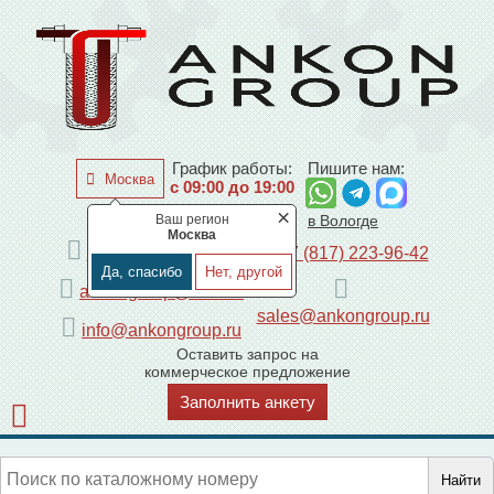
График работы:
Пишите нам:
Москва
с 09:00 до 19:00
×
Ваш регион
по Москве
в Вологде
Москва
+7 (495) 225-44-08
+7 (817) 223-96-42
Да, спасибо
Нет, другой
ankongroup@mail.ru
sales@ankongroup.ru
info@ankongroup.ru
Оставить запрос на
коммерческое предложение
Заполнить анкету
Найти