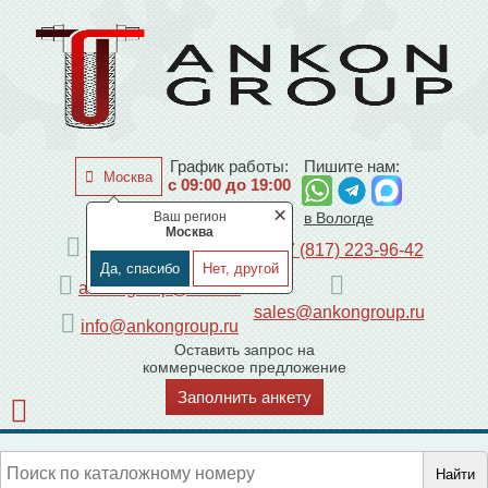
График работы:
Пишите нам:
Москва
с 09:00 до 19:00
×
Ваш регион
по Москве
в Вологде
Москва
+7 (495) 225-44-08
+7 (817) 223-96-42
Да, спасибо
Нет, другой
ankongroup@mail.ru
sales@ankongroup.ru
info@ankongroup.ru
Оставить запрос на
коммерческое предложение
Заполнить анкету
Найти