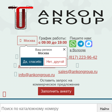
График работы:
Пишите нам:
Москва
с 09:00 до 19:00
×
Ваш регион
по Москве
в Вологде
Москва
+7 (495) 225-44-08
+7 (817) 223-96-42
Да, спасибо
Нет, другой
ankongroup@mail.ru
sales@ankongroup.ru
info@ankongroup.ru
Оставить запрос на
коммерческое предложение
Заполнить анкету
Найти