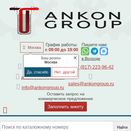
График работы:
Пишите нам:
Москва
с 09:00 до 19:00
×
Ваш регион
по Москве
в Вологде
Москва
+7 (495) 225-44-08
+7 (817) 223-96-42
Да, спасибо
Нет, другой
ankongroup@mail.ru
sales@ankongroup.ru
info@ankongroup.ru
Оставить запрос на
коммерческое предложение
Заполнить анкету
Найти