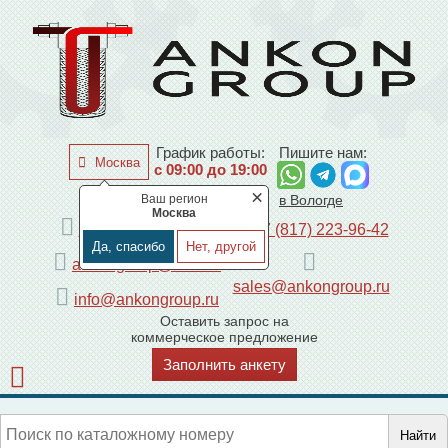
График работы:
Пишите нам:
Москва
с 09:00 до 19:00
×
Ваш регион
по Москве
в Вологде
Москва
+7 (495) 225-44-08
+7 (817) 223-96-42
Да, спасибо
Нет, другой
ankongroup@mail.ru
sales@ankongroup.ru
info@ankongroup.ru
Оставить запрос на
коммерческое предложение
Заполнить анкету
Найти