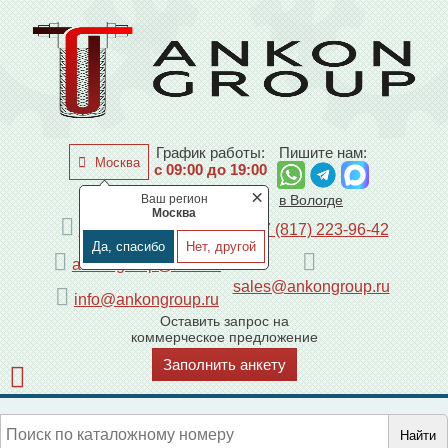
График работы:
Пишите нам:
Москва
с 09:00 до 19:00
×
Ваш регион
по Москве
в Вологде
Москва
+7 (495) 225-44-08
+7 (817) 223-96-42
Да, спасибо
Нет, другой
ankongroup@mail.ru
sales@ankongroup.ru
info@ankongroup.ru
Оставить запрос на
коммерческое предложение
Заполнить анкету
Найти