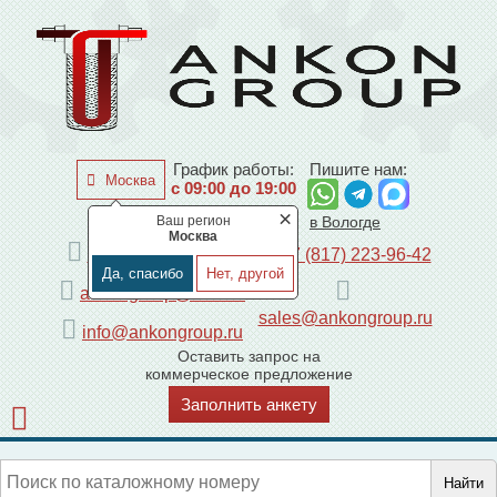
График работы:
Пишите нам:
Москва
с 09:00 до 19:00
×
Ваш регион
по Москве
в Вологде
Москва
+7 (495) 225-44-08
+7 (817) 223-96-42
Да, спасибо
Нет, другой
ankongroup@mail.ru
sales@ankongroup.ru
info@ankongroup.ru
Оставить запрос на
коммерческое предложение
Заполнить анкету
Найти