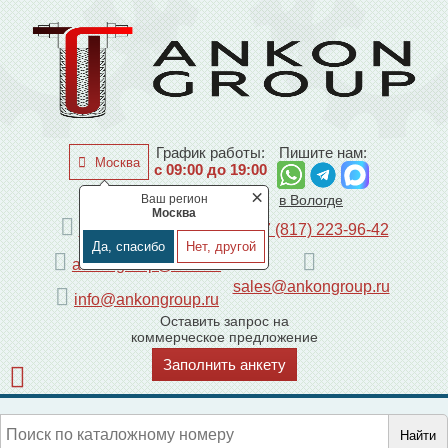
График работы:
Пишите нам:
Москва
с 09:00 до 19:00
×
Ваш регион
по Москве
в Вологде
Москва
+7 (495) 225-44-08
+7 (817) 223-96-42
Да, спасибо
Нет, другой
ankongroup@mail.ru
sales@ankongroup.ru
info@ankongroup.ru
Оставить запрос на
коммерческое предложение
Заполнить анкету
Найти