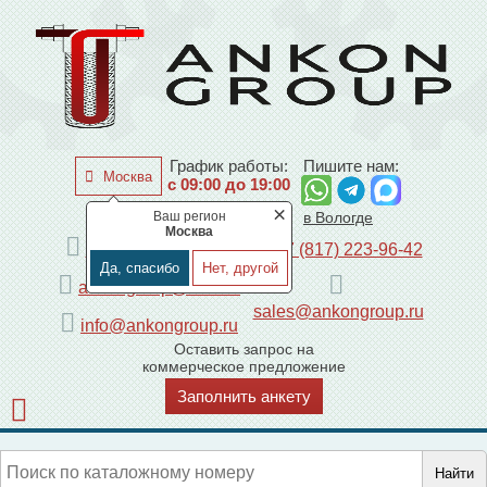
График работы:
Пишите нам:
Москва
с 09:00 до 19:00
×
Ваш регион
по Москве
в Вологде
Москва
+7 (495) 225-44-08
+7 (817) 223-96-42
Да, спасибо
Нет, другой
ankongroup@mail.ru
sales@ankongroup.ru
info@ankongroup.ru
Оставить запрос на
коммерческое предложение
Заполнить анкету
Найти